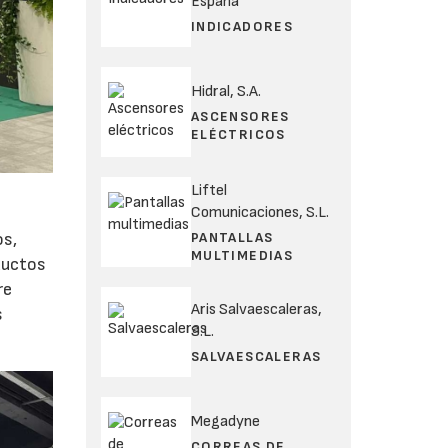
España
INDICADORES
Hidral, S.A.
ASCENSORES
ELÉCTRICOS
Liftel
Comunicaciones, S.L.
PANTALLAS
os,
MULTIMEDIAS
oductos
re
Aris Salvaescaleras,
s
S.L.
SALVAESCALERAS
Megadyne
CORREAS DE