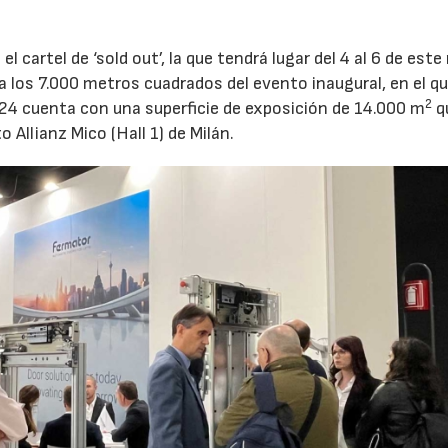
el cartel de ‘sold out’, la que tendrá lugar del 4 al 6 de est
17/07/2026
31/07/2026
 a los 7.000 metros cuadrados del evento inaugural, en el q
2
024 cuenta con una superficie de exposición de 14.000 m
q
 Allianz Mico (Hall 1) de Milán.