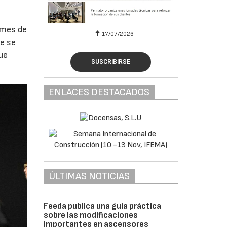
e mes de
17/07/2026
3
ue se
ue
SUSCRIBIRSE
ENLACES DESTACADOS
ÚLTIMAS NOTICIAS
Feeda publica una guía práctica
sobre las modificaciones
importantes en ascensores