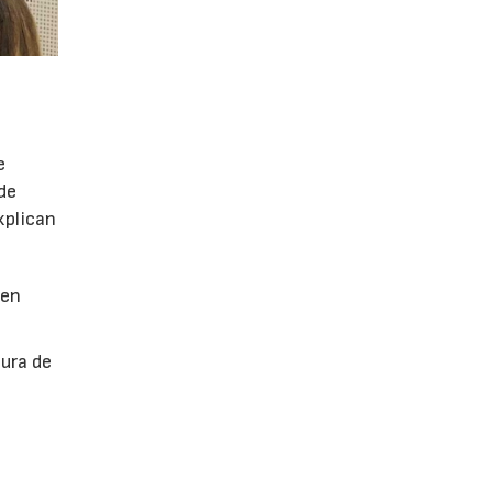
e
de
xplican
 en
tura de