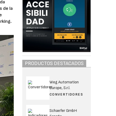
ada
s de la
e
rking.
PRODUCTOS DESTACADOS
Weg Automation
Europe, S.r.l.
CONVERTIDORES
Schaefer GmbH