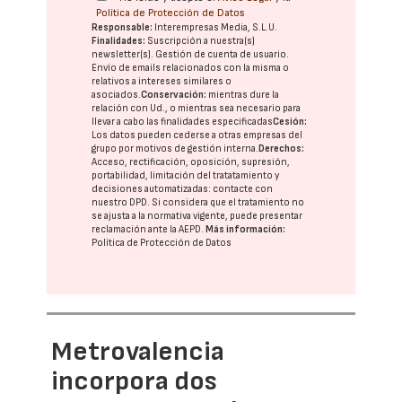
Política de Protección de Datos
Responsable:
Interempresas Media, S.L.U.
Finalidades:
Suscripción a nuestra(s)
newsletter(s). Gestión de cuenta de usuario.
Envío de emails relacionados con la misma o
relativos a intereses similares o
asociados.
Conservación:
mientras dure la
relación con Ud., o mientras sea necesario para
llevar a cabo las finalidades especificadas
Cesión:
Los datos pueden cederse a otras
empresas del
grupo
por motivos de gestión interna.
Derechos:
Acceso, rectificación, oposición, supresión,
portabilidad, limitación del tratatamiento y
decisiones automatizadas:
contacte con
nuestro DPD
. Si considera que el tratamiento no
se ajusta a la normativa vigente, puede presentar
reclamación ante la
AEPD
.
Más información:
Política de Protección de Datos
Metrovalencia
incorpora dos