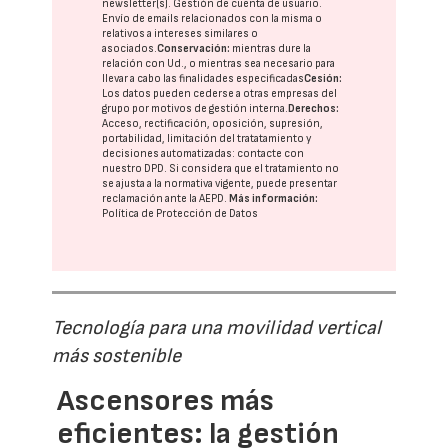
newsletter(s). Gestión de cuenta de usuario.
Envío de emails relacionados con la misma o
relativos a intereses similares o
asociados.
Conservación:
mientras dure la
relación con Ud., o mientras sea necesario para
llevar a cabo las finalidades especificadas
Cesión:
Los datos pueden cederse a otras
empresas del
grupo
por motivos de gestión interna.
Derechos:
Acceso, rectificación, oposición, supresión,
portabilidad, limitación del tratatamiento y
decisiones automatizadas:
contacte con
nuestro DPD
. Si considera que el tratamiento no
se ajusta a la normativa vigente, puede presentar
reclamación ante la
AEPD
.
Más información:
Política de Protección de Datos
Tecnología para una movilidad vertical
más sostenible
Ascensores más
eficientes: la gestión