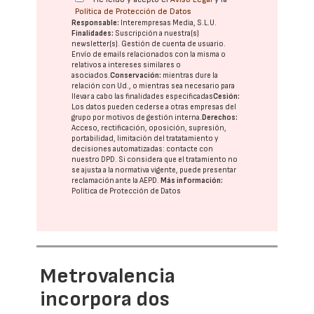
Política de Protección de Datos
Responsable:
Interempresas Media, S.L.U.
Finalidades:
Suscripción a nuestra(s)
newsletter(s). Gestión de cuenta de usuario.
Envío de emails relacionados con la misma o
relativos a intereses similares o
asociados.
Conservación:
mientras dure la
relación con Ud., o mientras sea necesario para
llevar a cabo las finalidades especificadas
Cesión:
Los datos pueden cederse a otras
empresas del
grupo
por motivos de gestión interna.
Derechos:
Acceso, rectificación, oposición, supresión,
portabilidad, limitación del tratatamiento y
decisiones automatizadas:
contacte con
nuestro DPD
. Si considera que el tratamiento no
se ajusta a la normativa vigente, puede presentar
reclamación ante la
AEPD
.
Más información:
Política de Protección de Datos
Metrovalencia
incorpora dos