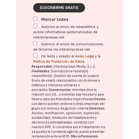
SUSCRIBIRME GRATIS
Marcar todos
Autorizo el envío de newsletters y
avisos informativos personalizados de
interempresas.net
Autorizo el envío de comunicaciones
de terceros vía interempresas.net
He leído y acepto el
Aviso Legal
y la
Política de Protección de Datos
Responsable:
Interempresas Media, S.L.U.
Finalidades:
Suscripción a nuestra(s)
newsletter(s). Gestión de cuenta de usuario.
Envío de emails relacionados con la misma o
relativos a intereses similares o
asociados.
Conservación:
mientras dure la
relación con Ud., o mientras sea necesario para
llevar a cabo las finalidades especificadas
Cesión:
Los datos pueden cederse a otras
empresas del
grupo
por motivos de gestión interna.
Derechos:
Acceso, rectificación, oposición, supresión,
portabilidad, limitación del tratatamiento y
decisiones automatizadas:
contacte con
nuestro DPD
. Si considera que el tratamiento no
se ajusta a la normativa vigente, puede presentar
reclamación ante la
AEPD
.
Más información: