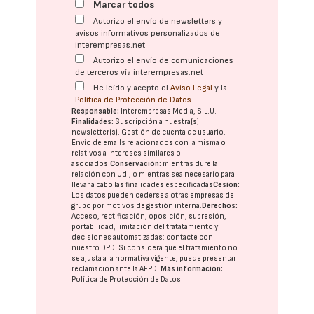
Marcar todos
Autorizo el envío de newsletters y
avisos informativos personalizados de
interempresas.net
Autorizo el envío de comunicaciones
de terceros vía interempresas.net
He leído y acepto el
Aviso Legal
y la
Política de Protección de Datos
Responsable:
Interempresas Media, S.L.U.
Finalidades:
Suscripción a nuestra(s)
newsletter(s). Gestión de cuenta de usuario.
Envío de emails relacionados con la misma o
relativos a intereses similares o
asociados.
Conservación:
mientras dure la
relación con Ud., o mientras sea necesario para
llevar a cabo las finalidades especificadas
Cesión:
Los datos pueden cederse a otras
empresas del
grupo
por motivos de gestión interna.
Derechos:
Acceso, rectificación, oposición, supresión,
portabilidad, limitación del tratatamiento y
decisiones automatizadas:
contacte con
nuestro DPD
. Si considera que el tratamiento no
se ajusta a la normativa vigente, puede presentar
reclamación ante la
AEPD
.
Más información:
Política de Protección de Datos