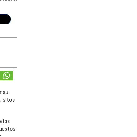
r su
uisitos
a los
puestos
n.