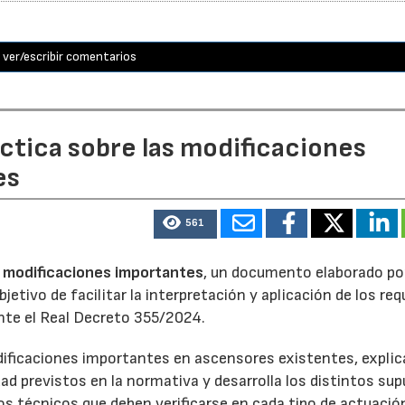
ver/escribir comentarios
áctica sobre las modificaciones
es
561
as modificaciones importantes
, un documento elaborado po
etivo de facilitar la interpretación y aplicación de los req
nte el Real Decreto 355/2024.
dificaciones importantes en ascensores existentes, explic
ad previstos en la normativa y desarrolla los distintos su
s técnicos que deben verificarse en cada tipo de actuació