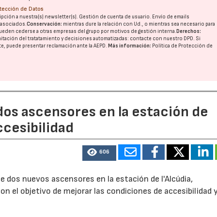
otección de Datos
pción a nuestra(s) newsletter(s). Gestión de cuenta de usuario. Envío de emails
o asociados.
Conservación:
mientras dure la relación con Ud., o mientras sea necesario para
ueden cederse a otras
empresas del grupo
por motivos de gestión interna.
Derechos:
17/07/2026
31/07/2026
imitación del tratatamiento y decisiones automatizadas:
contacte con nuestro DPD
. Si
nte, puede presentar reclamación ante la
AEPD
.
Más información:
Política de Protección de
dos ascensores en la estación de
ccesibilidad
606
e dos nuevos ascensores en la estación de l'Alcúdia,
con el objetivo de mejorar las condiciones de accesibilidad 