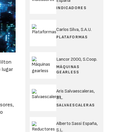
España
INDICADORES
Carlos Silva, S.A.U.
PLATAFORMAS
Lancor 2000, S.Coop.
Hilton
MÁQUINAS
 lugar
GEARLESS
Aris Salvaescaleras,
S.L.
nsores,
SALVAESCALERAS
mo
Alberto Sassi España,
S.L.