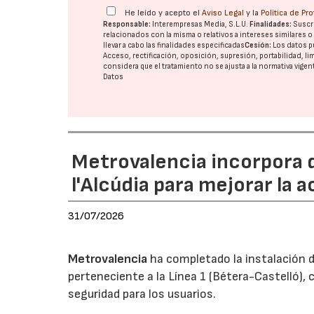
He leído y acepto el
Aviso Legal
y la
Política de Pr
Responsable:
Interempresas Media, S.L.U.
Finalidades:
Suscri
relacionados con la misma o relativos a intereses similares 
llevar a cabo las finalidades especificadas
Cesión:
Los datos p
Acceso, rectificación, oposición, supresión, portabilidad, l
considera que el tratamiento no se ajusta a la normativa vige
Datos
Metrovalencia incorpora 
l'Alcúdia para mejorar la a
31/07/2026
Metrovalencia
ha completado la instalación d
perteneciente a la Línea 1 (Bétera-Castelló), 
seguridad para los usuarios.