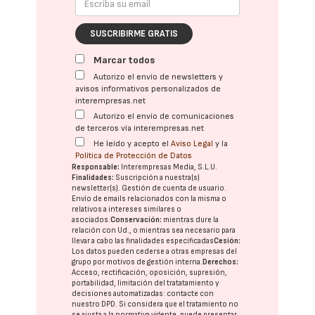
SUSCRIBIRME GRATIS
Marcar todos
Autorizo el envío de newsletters y
avisos informativos personalizados de
interempresas.net
Autorizo el envío de comunicaciones
de terceros vía interempresas.net
He leído y acepto el
Aviso Legal
y la
Política de Protección de Datos
Responsable:
Interempresas Media, S.L.U.
Finalidades:
Suscripción a nuestra(s)
newsletter(s). Gestión de cuenta de usuario.
Envío de emails relacionados con la misma o
relativos a intereses similares o
asociados.
Conservación:
mientras dure la
relación con Ud., o mientras sea necesario para
llevar a cabo las finalidades especificadas
Cesión:
Los datos pueden cederse a otras
empresas del
grupo
por motivos de gestión interna.
Derechos:
Acceso, rectificación, oposición, supresión,
portabilidad, limitación del tratatamiento y
decisiones automatizadas:
contacte con
nuestro DPD
. Si considera que el tratamiento no
se ajusta a la normativa vigente, puede presentar