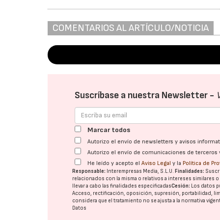
COMENTARIOS AL ARTÍCULO/NOTICIA
Suscríbase a nuestra Newsletter -
Marcar todos
Autorizo el envío de newsletters y avisos inform
Autorizo el envío de comunicaciones de terceros 
He leído y acepto el
Aviso Legal
y la
Política de Pr
Responsable:
Interempresas Media, S.L.U.
Finalidades:
Suscri
relacionados con la misma o relativos a intereses similares 
llevar a cabo las finalidades especificadas
Cesión:
Los datos p
Acceso, rectificación, oposición, supresión, portabilidad, l
considera que el tratamiento no se ajusta a la normativa vige
Datos