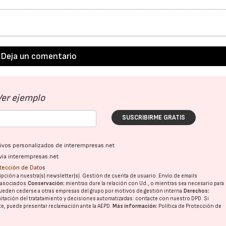
Deja un comentario
Ver ejemplo
SUSCRIBIRME GRATIS
ativos personalizados de interempresas.net
vía interempresas.net
otección de Datos
pción a nuestra(s) newsletter(s). Gestión de cuenta de usuario. Envío de emails
o asociados.
Conservación:
mientras dure la relación con Ud., o mientras sea necesario para
ueden cederse a otras
empresas del grupo
por motivos de gestión interna.
Derechos:
imitación del tratatamiento y decisiones automatizadas:
contacte con nuestro DPD
. Si
nte, puede presentar reclamación ante la
AEPD
.
Más información:
Política de Protección de