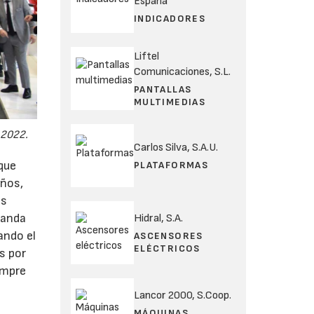
España
INDICADORES
Liftel
Comunicaciones, S.L.
PANTALLAS
MULTIMEDIAS
 2022.
Carlos Silva, S.A.U.
 que
PLATAFORMAS
años,
as
manda
Hidral, S.A.
ando el
ASCENSORES
ELÉCTRICOS
s por
empre
a
Lancor 2000, S.Coop.
MÁQUINAS