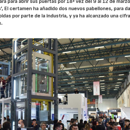
a para abrir sus puertas por 18ª vez del 9 al 12 de marzo
, El certamen ha añadido dos nuevos pabellones, para da
idas por parte de la industria, y ya ha alcanzado una cifr
s.