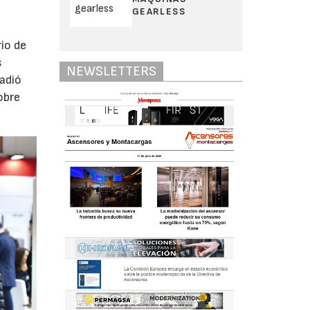
GEARLESS
io de
s
NEWSLETTERS
adió
obre