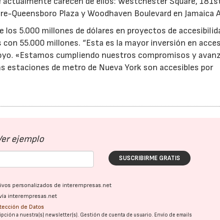
e actualmente carecen de ellos: Westchester Square, 181s
uare-Queensboro Plaza y Woodhaven Boulevard en Jamaica 
 los 5.000 millones de dólares en proyectos de accesibilid
 con 55.000 millones. “Esta es la mayor inversión en acces
 Arroyo. «Estamos cumpliendo nuestros compromisos y avan
las estaciones de metro de Nueva York son accesibles por
Ver ejemplo
SUSCRIBIRME GRATIS
ativos personalizados de interempresas.net
vía interempresas.net
otección de Datos
pción a nuestra(s) newsletter(s). Gestión de cuenta de usuario. Envío de emails