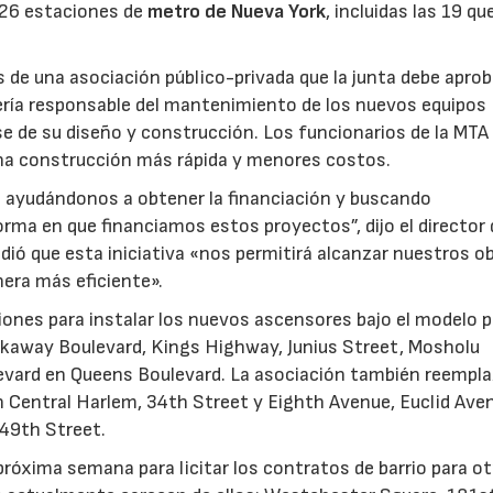
 26 estaciones de
metro de Nueva York
, incluidas las 19 qu
s de una asociación público-privada que la junta debe aprob
sería responsable del mantenimiento de los nuevos equipos
 de su diseño y construcción. Los funcionarios de la MTA 
una construcción más rápida y menores costos.
o ayudándonos a obtener la financiación y buscando
orma en que financiamos estos proyectos”, dijo el director 
dió que esta iniciativa «nos permitirá alcanzar nuestros o
nera más eficiente».
iones para instalar los nuevos ascensores bajo el modelo p
kaway Boulevard, Kings Highway, Junius Street, Mosholu
vard en Queens Boulevard. La asociación también reempla
 Central Harlem, 34th Street y Eighth Avenue, Euclid Ave
49th Street.
róxima semana para licitar los contratos de barrio para o