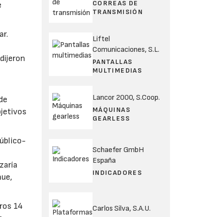
CORREAS DE
e
TRANSMISIÓN
ar.
Liftel
Comunicaciones, S.L.
dijeron
PANTALLAS
MULTIMEDIAS
Lancor 2000, S.Coop.
de
MÁQUINAS
bjetivos
GEARLESS
úblico-
Schaefer GmbH
España
zaría
INDICADORES
nue,
tros 14
Carlos Silva, S.A.U.