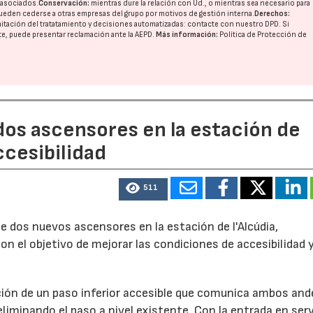
o asociados.
Conservación:
mientras dure la relación con Ud., o mientras sea necesario para
ueden cederse a otras
empresas del grupo
por motivos de gestión interna.
Derechos:
imitación del tratatamiento y decisiones automatizadas:
contacte con nuestro DPD
. Si
nte, puede presentar reclamación ante la
AEPD
.
Más información:
Política de Protección de
17/07/2026
31/07/2026
dos ascensores en la estación de
ccesibilidad
511
e dos nuevos ascensores en la estación de l'Alcúdia,
con el objetivo de mejorar las condiciones de accesibilidad 
ción de un paso inferior accesible que comunica ambos and
eliminando el paso a nivel existente. Con la entrada en serv