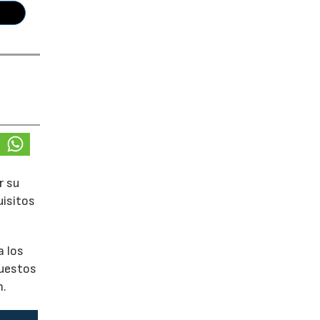
r su
uisitos
a los
puestos
n.