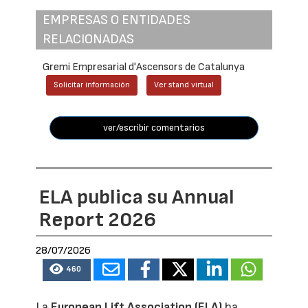
EMPRESAS O ENTIDADES
RELACIONADAS
Gremi Empresarial d'Ascensors de Catalunya
Solicitar información
Ver stand virtual
ver/escribir comentarios
ELA publica su Annual
Report 2026
28/07/2026
460
La
European Lift Association (ELA)
ha