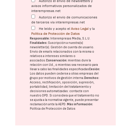
Autorizo el envío de newsletters y
avisos informativos personalizados de
interempresas.net
Autorizo el envío de comunicaciones
de terceros vía interempresas.net
He leído y acepto el
Aviso Legal
y la
Política de Protección de Datos
Responsable:
Interempresas Media, S.L.U.
Finalidades:
Suscripción a nuestra(s)
newsletter(s). Gestión de cuenta de usuario.
Envío de emails relacionados con la misma o
relativos a intereses similares o
asociados.
Conservación:
mientras dure la
relación con Ud., o mientras sea necesario para
llevar a cabo las finalidades especificadas
Cesión:
Los datos pueden cederse a otras
empresas del
grupo
por motivos de gestión interna.
Derechos:
Acceso, rectificación, oposición, supresión,
portabilidad, limitación del tratatamiento y
decisiones automatizadas:
contacte con
nuestro DPD
. Si considera que el tratamiento no
se ajusta a la normativa vigente, puede presentar
reclamación ante la
AEPD
.
Más información:
Política de Protección de Datos