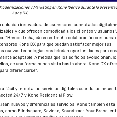
, Modernizaciones y Marketing en Kone Ibérica durante la presenta
Kone DX.
 solución innovadora de ascensores conectados digitalm
zables y que ofrecen comodidad a los clientes y usuarios”,
rica. “Hemos trabajado en estrecha colaboración con nuest
ascensores Kone DX para que puedan satisfacer mejor sus
as nuevas tecnologías nos brindan oportunidades para cre
mente adaptable. A medida que los edificios evolucionan, lo
llos, de una forma nunca vista hasta ahora. Kone DX ofre
ara diferenciarse”.
a fácil y remota los servicios digitales cuando los necesit
nected 24/7 y Kone Residential Flow.
crean nuevos y diferenciales servicios. Kone también está
s, como Blindsquare, Savioke, Soundtrack Your Brand, ent