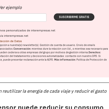
Ver ejemplo
SUSCRIBIRME GRATIS
ativos personalizados de interempresas.net
vía interempresas.net
otección de Datos
pción a nuestra(s) newsletter(s). Gestión de cuenta de usuario. Envío de emails
o asociados.
Conservación:
mientras dure la relación con Ud., o mientras sea necesario para
ueden cederse a otras
empresas del grupo
por motivos de gestión interna.
Derechos:
imitación del tratatamiento y decisiones automatizadas:
contacte con nuestro DPD
. Si
nte, puede presentar reclamación ante la
AEPD
.
Más información:
Política de Protección de
eutilizar la energía de cada viaje y reducir el gasto
ensor puede reducir su consumo