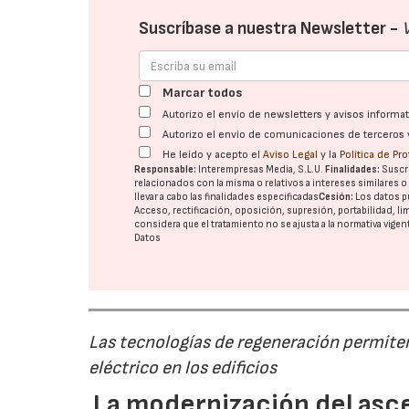
Suscríbase a nuestra Newsletter -
Marcar todos
Autorizo el envío de newsletters y avisos inform
Autorizo el envío de comunicaciones de terceros 
He leído y acepto el
Aviso Legal
y la
Política de Pr
Responsable:
Interempresas Media, S.L.U.
Finalidades:
Suscri
relacionados con la misma o relativos a intereses similares 
llevar a cabo las finalidades especificadas
Cesión:
Los datos p
Acceso, rectificación, oposición, supresión, portabilidad, l
considera que el tratamiento no se ajusta a la normativa vige
Datos
Las tecnologías de regeneración permiten r
eléctrico en los edificios
La modernización del asc