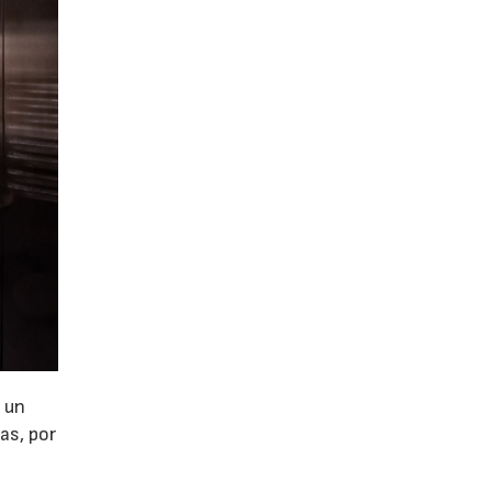
 un
as, por