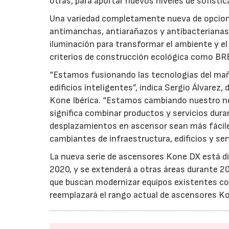
otras, para aportar nuevos niveles de sofistica
Una variedad completamente nueva de opcione
antimanchas, antiarañazos y antibacterianas.
iluminación para transformar el ambiente y el
criterios de construcción ecológica como B
“Estamos fusionando las tecnologías del mañan
edificios inteligentes”, indica Sergio Álvarez
Kone Ibérica. “Estamos cambiando nuestro n
significa combinar productos y servicios durant
desplazamientos en ascensor sean más fácile
cambiantes de infraestructura, edificios y ser
La nueva serie de ascensores Kone DX está di
2020, y se extenderá a otras áreas durante 2
que buscan modernizar equipos existentes co
reemplazará el rango actual de ascensores K