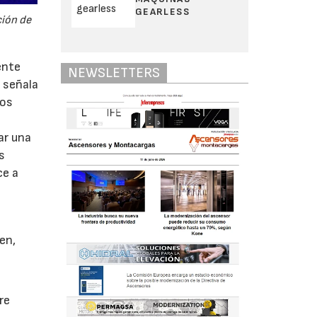
GEARLESS
ción de
ente
NEWSLETTERS
 señala
ros
ar una
s
ce a
en,
re