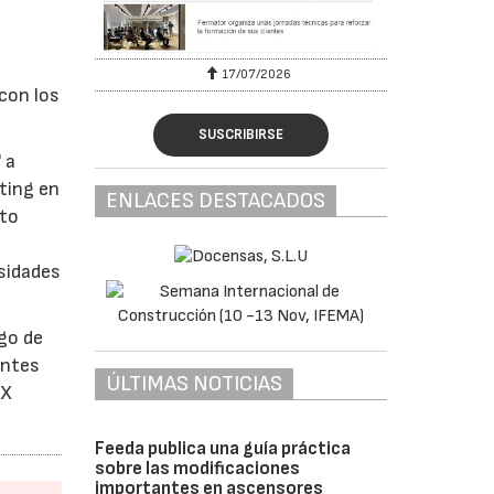
17/07/2026
 con los
SUSCRIBIRSE
 a
eting en
ENLACES DESTACADOS
sto
sidades
rgo de
entes
ÚLTIMAS NOTICIAS
DX
Feeda publica una guía práctica
sobre las modificaciones
importantes en ascensores