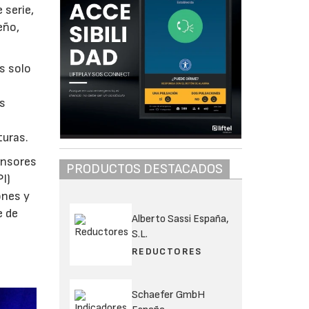
 serie,
eño,
s solo
os
turas.
ensores
PRODUCTOS DESTACADOS
PI)
ones y
e de
Alberto Sassi España,
S.L.
REDUCTORES
Schaefer GmbH