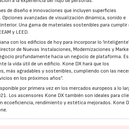
ción a la experiencia del flujo de personas.
s de diseño e innovaciones que incluyen superficies
 Opciones avanzadas de visualización dinámica, sonido e
17/07/2026
31/07/2026
 interior. Una gama de materiales sostenibles para cumplir
REEAM y LEED.
a con los edificios de hoy para incorporar lo 'inteligente'
, director de Nuevas Instalaciones, Modernizaciones y Mark
egocio profundamente hacia un negocio de plataforma. E
e la vida útil de un edificio. Kone DX hará que los
s, más agradables y sostenibles, cumpliendo con las nece
vicios en los próximos años”.
sponible por primera vez en los mercados europeos a lo la
021. Los ascensores Kone DX también son ideales para cli
n ecoeficiencia, rendimiento y estética mejorados. Kone 
one.