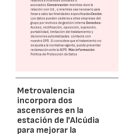
relativos a intereses similares o
asociados.
Conservación:
mientras dure la
relación con Ud., o mientras sea necesario para
llevar a cabo las finalidades especificadas
Cesión:
Los datos pueden cederse a otras
empresas del
grupo
por motivos de gestión interna.
Derechos:
Acceso, rectificación, oposición, supresión,
portabilidad, limitación del tratatamiento y
decisiones automatizadas:
contacte con
nuestro DPD
. Si considera que el tratamiento no
se ajusta a la normativa vigente, puede presentar
reclamación ante la
AEPD
.
Más información:
Política de Protección de Datos
Metrovalencia
incorpora dos
ascensores en la
estación de l'Alcúdia
para mejorar la