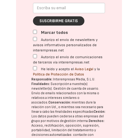
SUSCRIBIRME GRATIS
Marcar todos
Autorizo el envío de newsletters y
avisos informativos personalizados de
interempresas.net
Autorizo el envío de comunicaciones
de terceros vía interempresas.net
He leído y acepto el
Aviso Legal
y la
Política de Protección de Datos
Responsable:
Interempresas Media, S.L.U.
Finalidades:
Suscripción a nuestra(s)
newsletter(s). Gestión de cuenta de usuario.
Envío de emails relacionados con la misma o
relativos a intereses similares o
asociados.
Conservación:
mientras dure la
relación con Ud., o mientras sea necesario para
llevar a cabo las finalidades especificadas
Cesión:
Los datos pueden cederse a otras
empresas del
grupo
por motivos de gestión interna.
Derechos:
Acceso, rectificación, oposición, supresión,
portabilidad, limitación del tratatamiento y
decisiones automatizadas:
contacte con