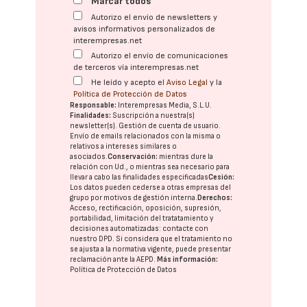
Marcar todos
Autorizo el envío de newsletters y
avisos informativos personalizados de
interempresas.net
Autorizo el envío de comunicaciones
de terceros vía interempresas.net
He leído y acepto el
Aviso Legal
y la
Política de Protección de Datos
Responsable:
Interempresas Media, S.L.U.
Finalidades:
Suscripción a nuestra(s)
newsletter(s). Gestión de cuenta de usuario.
Envío de emails relacionados con la misma o
relativos a intereses similares o
asociados.
Conservación:
mientras dure la
relación con Ud., o mientras sea necesario para
llevar a cabo las finalidades especificadas
Cesión:
Los datos pueden cederse a otras
empresas del
grupo
por motivos de gestión interna.
Derechos:
Acceso, rectificación, oposición, supresión,
portabilidad, limitación del tratatamiento y
decisiones automatizadas:
contacte con
nuestro DPD
. Si considera que el tratamiento no
se ajusta a la normativa vigente, puede presentar
reclamación ante la
AEPD
.
Más información:
Política de Protección de Datos