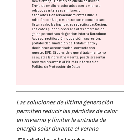
newsletter(s). Gestión de cuenta de usuario.
Envío de emails relacionados con la misma o
relativos a intereses similares o
asociados.
Conservación:
mientras dure la
relación con Ud., o mientras sea necesario para
llevar a cabo las finalidades especificadas
Cesión:
Los datos pueden cederse a otras
empresas del
grupo
por motivos de gestión interna.
Derechos:
Acceso, rectificación, oposición, supresión,
portabilidad, limitación del tratatamiento y
decisiones automatizadas:
contacte con
nuestro DPD
. Si considera que el tratamiento no
se ajusta a la normativa vigente, puede presentar
reclamación ante la
AEPD
.
Más información:
Política de Protección de Datos
Las soluciones de última generación
permiten reducir las pérdidas de calor
en invierno y limitar la entrada de
energía solar durante el verano