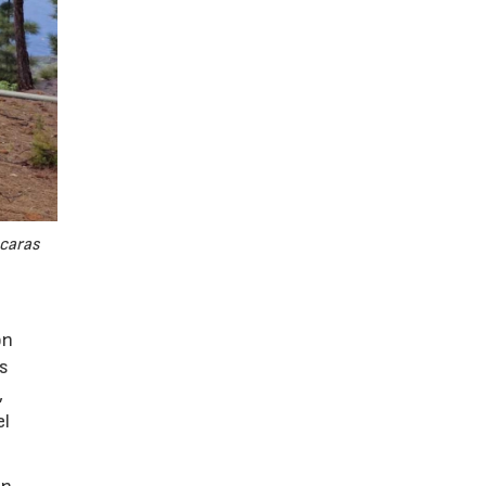
 caras
on
os
,
el