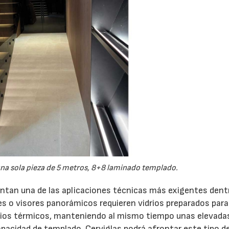
una sola pieza de 5 metros, 8+8 laminado templado.
esentan una de las aplicaciones técnicas más exigentes dent
es o visores panorámicos requieren vidrios preparados para
ios térmicos, manteniendo al mismo tiempo unas elevada
pacidad de templado, Cerviglas podrá afrontar este tipo d