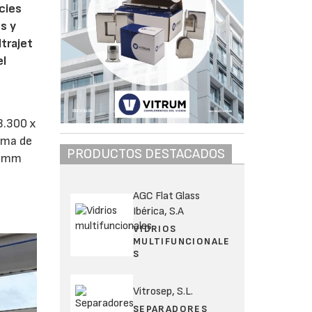
cies
s y
trajet
el
3.300 x
ema de
PRODUCTOS DESTACADOS
 5 mm
AGC Flat Glass
Ibérica, S.A
VIDRIOS
MULTIFUNCIONALE
S
Vitrosep, S.L.
SEPARADORES