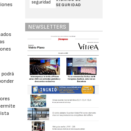
ciones
SEGURIDAD
NEWSLETTERS
inados
las
iones
s podrá
ponder
iores
permite
ista