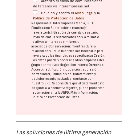
Autorizo el envío de comunicaciones
de terceros vía interempresas.net
He leído y acepto el
Aviso Legal
y la
Política de Protección de Datos
Responsable:
Interempresas Media, S.L.U.
Finalidades:
Suscripción a nuestra(s)
newsletter(s). Gestión de cuenta de usuario.
Envío de emails relacionados con la misma o
relativos a intereses similares o
asociados.
Conservación:
mientras dure la
relación con Ud., o mientras sea necesario para
llevar a cabo las finalidades especificadas
Cesión:
Los datos pueden cederse a otras
empresas del
grupo
por motivos de gestión interna.
Derechos:
Acceso, rectificación, oposición, supresión,
portabilidad, limitación del tratatamiento y
decisiones automatizadas:
contacte con
nuestro DPD
. Si considera que el tratamiento no
se ajusta a la normativa vigente, puede presentar
reclamación ante la
AEPD
.
Más información:
Política de Protección de Datos
Las soluciones de última generación