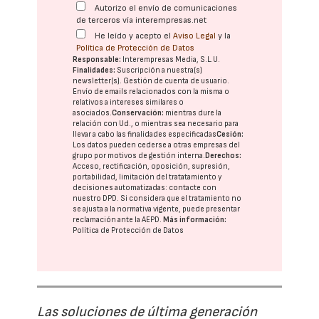
Autorizo el envío de comunicaciones
de terceros vía interempresas.net
He leído y acepto el
Aviso Legal
y la
Política de Protección de Datos
Responsable:
Interempresas Media, S.L.U.
Finalidades:
Suscripción a nuestra(s)
newsletter(s). Gestión de cuenta de usuario.
Envío de emails relacionados con la misma o
relativos a intereses similares o
asociados.
Conservación:
mientras dure la
relación con Ud., o mientras sea necesario para
llevar a cabo las finalidades especificadas
Cesión:
Los datos pueden cederse a otras
empresas del
grupo
por motivos de gestión interna.
Derechos:
Acceso, rectificación, oposición, supresión,
portabilidad, limitación del tratatamiento y
decisiones automatizadas:
contacte con
nuestro DPD
. Si considera que el tratamiento no
se ajusta a la normativa vigente, puede presentar
reclamación ante la
AEPD
.
Más información:
Política de Protección de Datos
Las soluciones de última generación