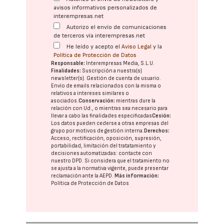
avisos informativos personalizados de
interempresas.net
Autorizo el envío de comunicaciones
de terceros vía interempresas.net
He leído y acepto el
Aviso Legal
y la
Política de Protección de Datos
Responsable:
Interempresas Media, S.L.U.
Finalidades:
Suscripción a nuestra(s)
newsletter(s). Gestión de cuenta de usuario.
Envío de emails relacionados con la misma o
relativos a intereses similares o
asociados.
Conservación:
mientras dure la
relación con Ud., o mientras sea necesario para
llevar a cabo las finalidades especificadas
Cesión:
Los datos pueden cederse a otras
empresas del
grupo
por motivos de gestión interna.
Derechos:
Acceso, rectificación, oposición, supresión,
portabilidad, limitación del tratatamiento y
decisiones automatizadas:
contacte con
nuestro DPD
. Si considera que el tratamiento no
se ajusta a la normativa vigente, puede presentar
reclamación ante la
AEPD
.
Más información:
Política de Protección de Datos