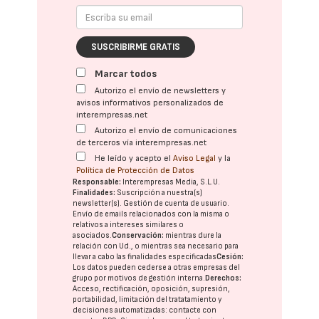
SUSCRIBIRME GRATIS
Marcar todos
Autorizo el envío de newsletters y
avisos informativos personalizados de
interempresas.net
Autorizo el envío de comunicaciones
de terceros vía interempresas.net
He leído y acepto el
Aviso Legal
y la
Política de Protección de Datos
Responsable:
Interempresas Media, S.L.U.
Finalidades:
Suscripción a nuestra(s)
newsletter(s). Gestión de cuenta de usuario.
Envío de emails relacionados con la misma o
relativos a intereses similares o
asociados.
Conservación:
mientras dure la
relación con Ud., o mientras sea necesario para
llevar a cabo las finalidades especificadas
Cesión:
Los datos pueden cederse a otras
empresas del
grupo
por motivos de gestión interna.
Derechos:
Acceso, rectificación, oposición, supresión,
portabilidad, limitación del tratatamiento y
decisiones automatizadas:
contacte con