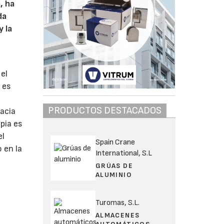
, ha
da
y la
el
 es
PRODUCTOS DESTACADOS
acia
mpia es
el
Spain Crane
o en la
International, S.L
GRÚAS DE
ALUMINIO
Turomas, S.L.
ALMACENES