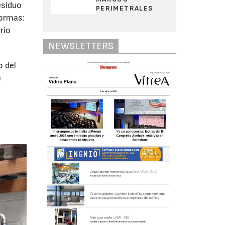
esiduo
PERIMETRALES
formas:
rio
NEWSLETTERS
o del
e