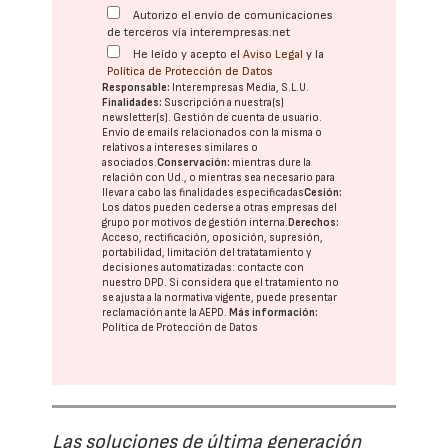
Autorizo el envío de comunicaciones
de terceros vía interempresas.net
He leído y acepto el
Aviso Legal
y la
Política de Protección de Datos
Responsable:
Interempresas Media, S.L.U.
Finalidades:
Suscripción a nuestra(s)
newsletter(s). Gestión de cuenta de usuario.
Envío de emails relacionados con la misma o
relativos a intereses similares o
asociados.
Conservación:
mientras dure la
relación con Ud., o mientras sea necesario para
llevar a cabo las finalidades especificadas
Cesión:
Los datos pueden cederse a otras
empresas del
grupo
por motivos de gestión interna.
Derechos:
Acceso, rectificación, oposición, supresión,
portabilidad, limitación del tratatamiento y
decisiones automatizadas:
contacte con
nuestro DPD
. Si considera que el tratamiento no
se ajusta a la normativa vigente, puede presentar
reclamación ante la
AEPD
.
Más información:
Política de Protección de Datos
Las soluciones de última generación