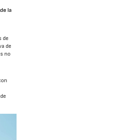
de la
s de
va de
os no
con
 de