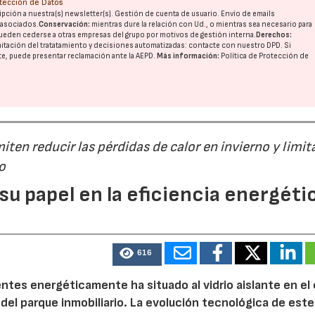
otección de Datos
pción a nuestra(s) newsletter(s). Gestión de cuenta de usuario. Envío de emails
o asociados.
Conservación:
mientras dure la relación con Ud., o mientras sea necesario para
ueden cederse a otras
empresas del grupo
por motivos de gestión interna.
Derechos:
imitación del tratatamiento y decisiones automatizadas:
contacte con nuestro DPD
. Si
nte, puede presentar reclamación ante la
AEPD
.
Más información:
Política de Protección de
ten reducir las pérdidas de calor en invierno y limita
o
 su papel en la eficiencia energéti
616
entes energéticamente ha situado al vidrio aislante en el
 del parque inmobiliario. La evolución tecnológica de este