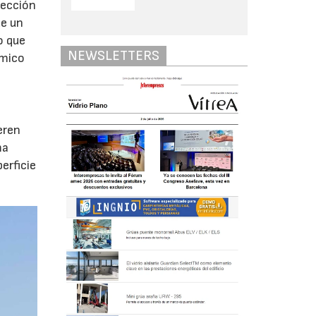
tección
de un
o que
NEWSLETTERS
rmico
eren
ma
erficie