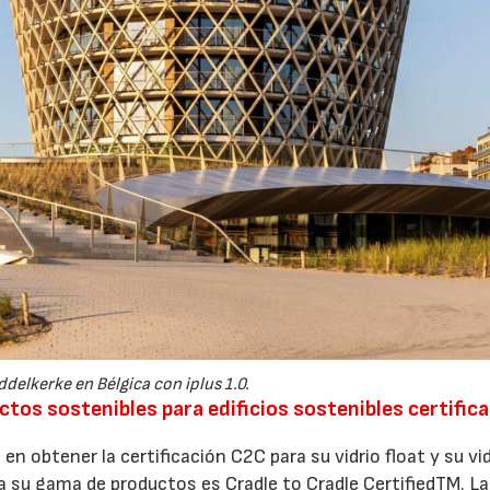
02/07/2026
16/07/2026
ddelkerke en Bélgica con iplus 1.0.
os sostenibles para edificios sostenibles certific
en obtener la certificación C2C para su vidrio float y su vi
 su gama de productos es Cradle to Cradle CertifiedTM. L