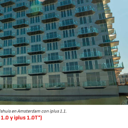
uishuis en Amsterdam con iplus 1.1.
1.0 y iplus 1.0T*)