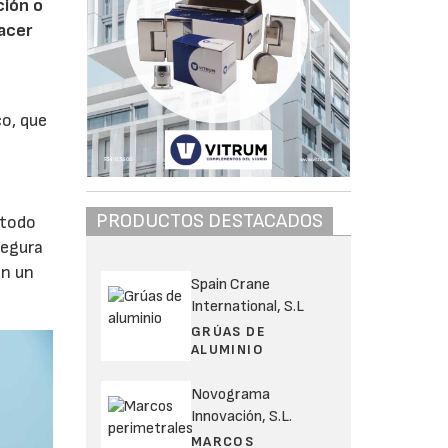
ción o
facer
o, que
PRODUCTOS DESTACADOS
 todo
segura
an un
Spain Crane
International, S.L
GRÚAS DE
ALUMINIO
Novograma
Innovación, S.L.
MARCOS