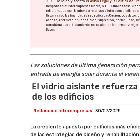
He leído y acepto el
Aviso Legal
y la
Política de Pr
Responsable:
Interempresas Media, S.L.U.
Finalidades:
Suscri
relacionados con la misma o relativos a intereses similares 
llevar a cabo las finalidades especificadas
Cesión:
Los datos p
Acceso, rectificación, oposición, supresión, portabilidad, l
considera que el tratamiento no se ajusta a la normativa vige
Datos
Las soluciones de última generación permi
entrada de energía solar durante el veran
El vidrio aislante refuerza
de los edificios
Redacción Interempresas
30/07/2026
La creciente apuesta por edificios más efici
de las estrategias de diseño y rehabilitación