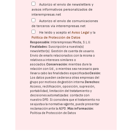
Autorizo el envío de newsletters y
avisos informativos personalizados de
interempresas.net
Autorizo el envío de comunicaciones
de terceros vía interempresas.net
He leído y acepto el
Aviso Legal
y la
Política de Protección de Datos
Responsable:
Interempresas Media, S.L.U.
Finalidades:
Suscripción a nuestra(s)
newsletter(s). Gestión de cuenta de usuario.
Envío de emails relacionados con la misma o
relativos a intereses similares o
asociados.
Conservación:
mientras dure la
relación con Ud., o mientras sea necesario para
llevar a cabo las finalidades especificadas
Cesión:
Los datos pueden cederse a otras
empresas del
grupo
por motivos de gestión interna.
Derechos:
Acceso, rectificación, oposición, supresión,
portabilidad, limitación del tratatamiento y
decisiones automatizadas:
contacte con
nuestro DPD
. Si considera que el tratamiento no
se ajusta a la normativa vigente, puede presentar
reclamación ante la
AEPD
.
Más información:
Política de Protección de Datos