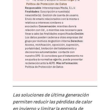
Política de Protección de Datos
Responsable:
Interempresas Media, S.L.U.
Finalidades:
Suscripción a nuestra(s)
newsletter(s). Gestión de cuenta de usuario.
Envío de emails relacionados con la misma o
relativos a intereses similares o
asociados.
Conservación:
mientras dure la
relación con Ud., o mientras sea necesario para
llevar a cabo las finalidades especificadas
Cesión:
Los datos pueden cederse a otras
empresas del
grupo
por motivos de gestión interna.
Derechos:
Acceso, rectificación, oposición, supresión,
portabilidad, limitación del tratatamiento y
decisiones automatizadas:
contacte con
nuestro DPD
. Si considera que el tratamiento no
se ajusta a la normativa vigente, puede presentar
reclamación ante la
AEPD
.
Más información:
Política de Protección de Datos
Las soluciones de última generación
permiten reducir las pérdidas de calor
en invierno y limitar la entrada de