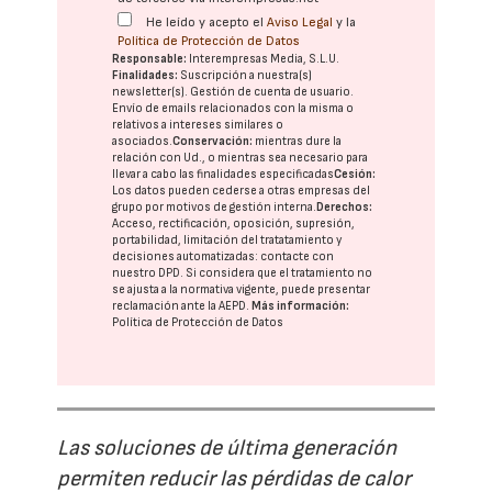
He leído y acepto el
Aviso Legal
y la
Política de Protección de Datos
Responsable:
Interempresas Media, S.L.U.
Finalidades:
Suscripción a nuestra(s)
newsletter(s). Gestión de cuenta de usuario.
Envío de emails relacionados con la misma o
relativos a intereses similares o
asociados.
Conservación:
mientras dure la
relación con Ud., o mientras sea necesario para
llevar a cabo las finalidades especificadas
Cesión:
Los datos pueden cederse a otras
empresas del
grupo
por motivos de gestión interna.
Derechos:
Acceso, rectificación, oposición, supresión,
portabilidad, limitación del tratatamiento y
decisiones automatizadas:
contacte con
nuestro DPD
. Si considera que el tratamiento no
se ajusta a la normativa vigente, puede presentar
reclamación ante la
AEPD
.
Más información:
Política de Protección de Datos
Las soluciones de última generación
permiten reducir las pérdidas de calor