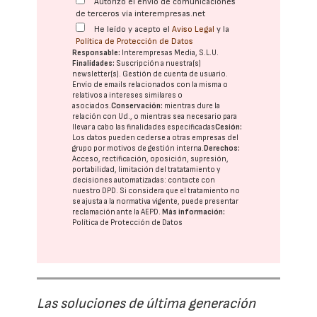
Autorizo el envío de comunicaciones
de terceros vía interempresas.net
He leído y acepto el
Aviso Legal
y la
Política de Protección de Datos
Responsable:
Interempresas Media, S.L.U.
Finalidades:
Suscripción a nuestra(s)
newsletter(s). Gestión de cuenta de usuario.
Envío de emails relacionados con la misma o
relativos a intereses similares o
asociados.
Conservación:
mientras dure la
relación con Ud., o mientras sea necesario para
llevar a cabo las finalidades especificadas
Cesión:
Los datos pueden cederse a otras
empresas del
grupo
por motivos de gestión interna.
Derechos:
Acceso, rectificación, oposición, supresión,
portabilidad, limitación del tratatamiento y
decisiones automatizadas:
contacte con
nuestro DPD
. Si considera que el tratamiento no
se ajusta a la normativa vigente, puede presentar
reclamación ante la
AEPD
.
Más información:
Política de Protección de Datos
Las soluciones de última generación