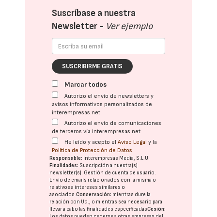
Suscríbase a nuestra
Newsletter -
Ver ejemplo
SUSCRIBIRME GRATIS
Marcar todos
Autorizo el envío de newsletters y
avisos informativos personalizados de
interempresas.net
Autorizo el envío de comunicaciones
de terceros vía interempresas.net
He leído y acepto el
Aviso Legal
y la
Política de Protección de Datos
Responsable:
Interempresas Media, S.L.U.
Finalidades:
Suscripción a nuestra(s)
newsletter(s). Gestión de cuenta de usuario.
Envío de emails relacionados con la misma o
relativos a intereses similares o
asociados.
Conservación:
mientras dure la
relación con Ud., o mientras sea necesario para
llevar a cabo las finalidades especificadas
Cesión:
Los datos pueden cederse a otras
empresas del