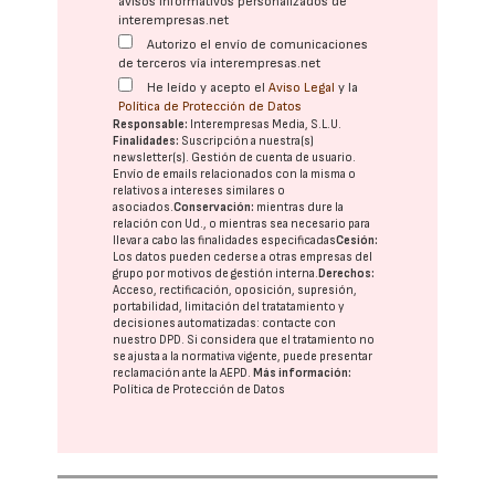
avisos informativos personalizados de
interempresas.net
Autorizo el envío de comunicaciones
de terceros vía interempresas.net
He leído y acepto el
Aviso Legal
y la
Política de Protección de Datos
Responsable:
Interempresas Media, S.L.U.
Finalidades:
Suscripción a nuestra(s)
newsletter(s). Gestión de cuenta de usuario.
Envío de emails relacionados con la misma o
relativos a intereses similares o
asociados.
Conservación:
mientras dure la
relación con Ud., o mientras sea necesario para
llevar a cabo las finalidades especificadas
Cesión:
Los datos pueden cederse a otras
empresas del
grupo
por motivos de gestión interna.
Derechos:
Acceso, rectificación, oposición, supresión,
portabilidad, limitación del tratatamiento y
decisiones automatizadas:
contacte con
nuestro DPD
. Si considera que el tratamiento no
se ajusta a la normativa vigente, puede presentar
reclamación ante la
AEPD
.
Más información:
Política de Protección de Datos