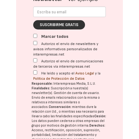
SUSCRIBIRME GRATIS
Marcar todos
Autorizo el envío de newsletters y
avisos informativos personalizados de
interempresas.net
Autorizo el envío de comunicaciones
de terceros vía interempresas.net
He leído y acepto el
Aviso Legal
y la
Política de Protección de Datos
Responsable:
Interempresas Media, S.L.U.
Finalidades:
Suscripción a nuestra(s)
newsletter(s). Gestión de cuenta de usuario.
Envío de emails relacionados con la misma o
relativos a intereses similares o
asociados.
Conservación:
mientras dure la
relación con Ud., o mientras sea necesario para
llevar a cabo las finalidades especificadas
Cesión:
Los datos pueden cederse a otras
empresas del
grupo
por motivos de gestión interna.
Derechos:
Acceso, rectificación, oposición, supresión,
portabilidad, limitación del tratatamiento y