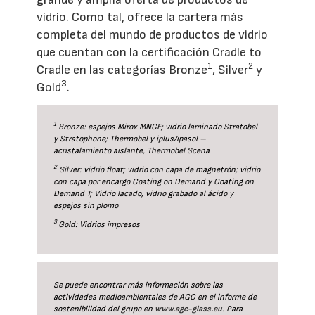
vidrio. Como tal, ofrece la cartera más
completa del mundo de productos de vidrio
que cuentan con la certificación Cradle to
1
2
Cradle en las categorías Bronze
, Silver
y
3
Gold
.
1
Bronze: espejos Mirox MNGE; vidrio laminado Stratobel
y Stratophone; Thermobel y iplus/ipasol –
acristalamiento aislante, Thermobel Scena
2
Silver: vidrio float; vidrio con capa de magnetrón; vidrio
con capa por encargo Coating on Demand y Coating on
Demand T; Vidrio lacado, vidrio grabado al ácido y
espejos sin plomo
3
Gold: Vidrios impresos
Se puede encontrar más información sobre las
actividades medioambientales de AGC en el informe de
sostenibilidad del grupo en
www.agc-glass.eu
. Para