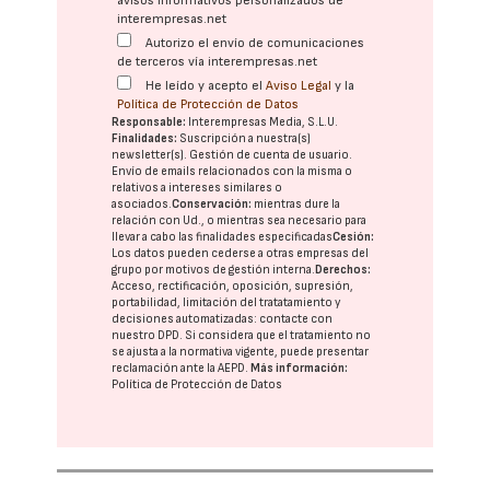
avisos informativos personalizados de
interempresas.net
Autorizo el envío de comunicaciones
de terceros vía interempresas.net
He leído y acepto el
Aviso Legal
y la
Política de Protección de Datos
Responsable:
Interempresas Media, S.L.U.
Finalidades:
Suscripción a nuestra(s)
newsletter(s). Gestión de cuenta de usuario.
Envío de emails relacionados con la misma o
relativos a intereses similares o
asociados.
Conservación:
mientras dure la
relación con Ud., o mientras sea necesario para
llevar a cabo las finalidades especificadas
Cesión:
Los datos pueden cederse a otras
empresas del
grupo
por motivos de gestión interna.
Derechos:
Acceso, rectificación, oposición, supresión,
portabilidad, limitación del tratatamiento y
decisiones automatizadas:
contacte con
nuestro DPD
. Si considera que el tratamiento no
se ajusta a la normativa vigente, puede presentar
reclamación ante la
AEPD
.
Más información:
Política de Protección de Datos