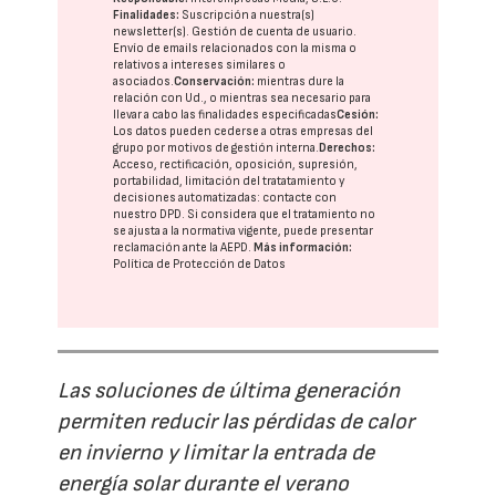
Finalidades:
Suscripción a nuestra(s)
newsletter(s). Gestión de cuenta de usuario.
Envío de emails relacionados con la misma o
relativos a intereses similares o
asociados.
Conservación:
mientras dure la
relación con Ud., o mientras sea necesario para
llevar a cabo las finalidades especificadas
Cesión:
Los datos pueden cederse a otras
empresas del
grupo
por motivos de gestión interna.
Derechos:
Acceso, rectificación, oposición, supresión,
portabilidad, limitación del tratatamiento y
decisiones automatizadas:
contacte con
nuestro DPD
. Si considera que el tratamiento no
se ajusta a la normativa vigente, puede presentar
reclamación ante la
AEPD
.
Más información:
Política de Protección de Datos
Las soluciones de última generación
permiten reducir las pérdidas de calor
en invierno y limitar la entrada de
energía solar durante el verano