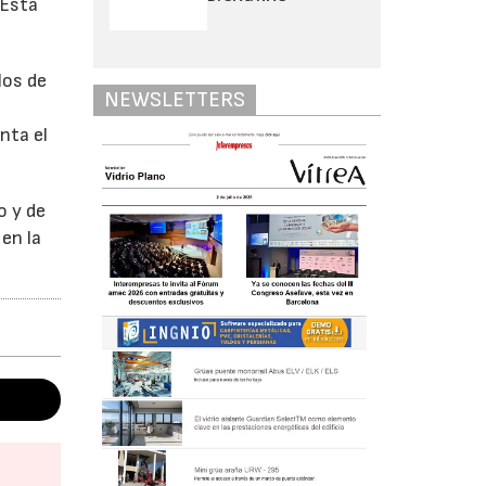
 Esta
los de
NEWSLETTERS
nta el
o y de
en la