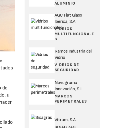
ALUMINIO
AGC Flat Glass
Ibérica, S.A
VIDRIOS
MULTIFUNCIONALE
S
Ramos Industria del
Vidrio
de
VIDRIOS DE
ltados
SEGURIDAD
Novograma
o de
Innovación, S.L.
do, u
MARCOS
PERIMETRALES
 hacer
Vitrum, S.A.
ollado
BISAGRAS