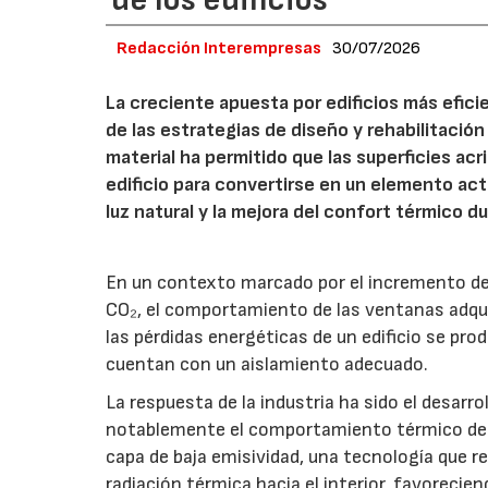
Redacción Interempresas
30/07/2026
La creciente apuesta por edificios más efici
de las estrategias de diseño y rehabilitación
material ha permitido que las superficies acr
edificio para convertirse en un elemento act
luz natural y la mejora del confort térmico d
En un contexto marcado por el incremento del 
CO₂, el comportamiento de las ventanas adqui
las pérdidas energéticas de un edificio se pr
cuentan con un aislamiento adecuado.
La respuesta de la industria ha sido el desarr
notablemente el comportamiento térmico de lo
capa de baja emisividad, una tecnología que red
radiación térmica hacia el interior, favoreci