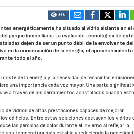
568
entes energéticamente ha situado al vidrio aislante en el
 del parque inmobiliario. La evolución tecnológica de este
istaladas dejen de ser un punto débil de la envolvente del
ivo en la conservación de la energía, el aprovechamiento 
urante todo el año.
coste de la energía y la necesidad de reducir las emisione
ere una importancia cada vez mayor. Una parte significati
oduce a través de los cerramientos acristalados cuando est
ollo de vidrios de altas prestaciones capaces de mejorar
s edificios. Entre estas soluciones destacan los vidrios 
uce las pérdidas de calor durante el invierno al reflejar la
endo una temperatura más estable y reduciendo la necesidad