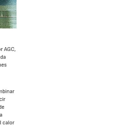
or AGC,
ada
nes
mbinar
cir
de
la
l calor