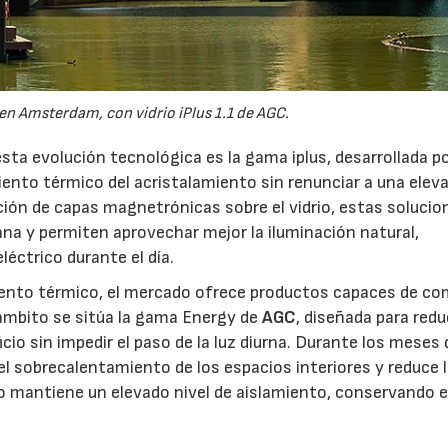
 en Amsterdam, con vidrio iPlus 1.1 de AGC.
ta evolución tecnológica es la gama iplus, desarrollada p
miento térmico del acristalamiento sin renunciar a una elev
ación de capas magnetrónicas sobre el vidrio, estas solucio
na y permiten aprovechar mejor la iluminación natural,
éctrico durante el día.
miento térmico, el mercado ofrece productos capaces de co
 ámbito se sitúa la gama Energy de
AGC
, diseñada para redu
ficio sin impedir el paso de la luz diurna. Durante los meses 
el sobrecalentamiento de los espacios interiores y reduce 
io mantiene un elevado nivel de aislamiento, conservando e