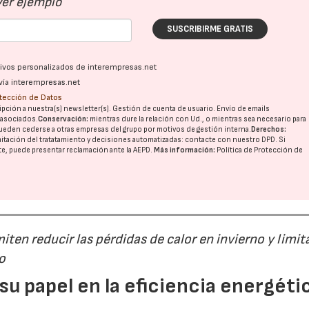
Ver ejemplo
SUSCRIBIRME GRATIS
02/07/2026
16/07/2026
ativos personalizados de interempresas.net
vía interempresas.net
otección de Datos
pción a nuestra(s) newsletter(s). Gestión de cuenta de usuario. Envío de emails
o asociados.
Conservación:
mientras dure la relación con Ud., o mientras sea necesario para
ueden cederse a otras
empresas del grupo
por motivos de gestión interna.
Derechos:
imitación del tratatamiento y decisiones automatizadas:
contacte con nuestro DPD
. Si
nte, puede presentar reclamación ante la
AEPD
.
Más información:
Política de Protección de
ten reducir las pérdidas de calor en invierno y limita
o
 su papel en la eficiencia energéti