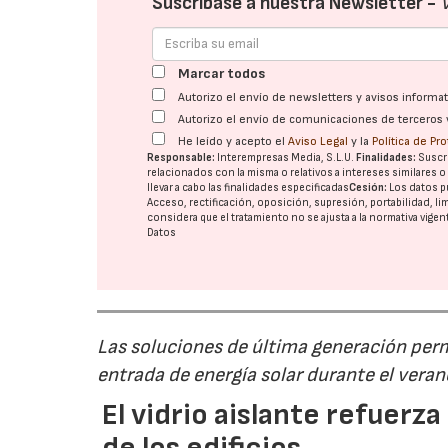
Suscríbase a nuestra Newsletter -
Marcar todos
Autorizo el envío de newsletters y avisos inform
Autorizo el envío de comunicaciones de terceros 
He leído y acepto el
Aviso Legal
y la
Política de Pr
Responsable:
Interempresas Media, S.L.U.
Finalidades:
Suscri
relacionados con la misma o relativos a intereses similares 
llevar a cabo las finalidades especificadas
Cesión:
Los datos p
Acceso, rectificación, oposición, supresión, portabilidad, l
considera que el tratamiento no se ajusta a la normativa vige
Datos
Las soluciones de última generación permi
entrada de energía solar durante el veran
El vidrio aislante refuerza
de los edificios