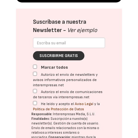
Suscríbase a nuestra
Newsletter -
Ver ejemplo
SUSCRIBIRME GRATIS
Marcar todos
Autorizo el envío de newsletters y
avisos informativos personalizados de
interempresas.net
Autorizo el envío de comunicaciones
de terceros vía interempresas.net
He leído y acepto el
Aviso Legal
y la
Política de Protección de Datos
Responsable:
Interempresas Media, S.L.U.
Finalidades:
Suscripción a nuestra(s)
newsletter(s). Gestión de cuenta de usuario.
Envío de emails relacionados con la misma o
relativos a intereses similares o
asociados.
Conservación:
mientras dure la