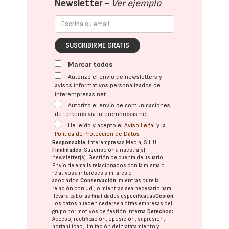
Newsletter -
Ver ejemplo
SUSCRIBIRME GRATIS
Marcar todos
Autorizo el envío de newsletters y
avisos informativos personalizados de
interempresas.net
Autorizo el envío de comunicaciones
de terceros vía interempresas.net
He leído y acepto el
Aviso Legal
y la
Política de Protección de Datos
Responsable:
Interempresas Media, S.L.U.
Finalidades:
Suscripción a nuestra(s)
newsletter(s). Gestión de cuenta de usuario.
Envío de emails relacionados con la misma o
relativos a intereses similares o
asociados.
Conservación:
mientras dure la
relación con Ud., o mientras sea necesario para
llevar a cabo las finalidades especificadas
Cesión:
Los datos pueden cederse a otras
empresas del
grupo
por motivos de gestión interna.
Derechos:
Acceso, rectificación, oposición, supresión,
portabilidad, limitación del tratatamiento y