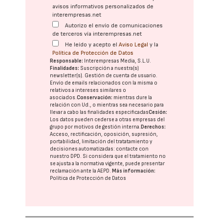
avisos informativos personalizados de
interempresas.net
Autorizo el envío de comunicaciones
de terceros vía interempresas.net
He leído y acepto el
Aviso Legal
y la
Política de Protección de Datos
Responsable:
Interempresas Media, S.L.U.
Finalidades:
Suscripción a nuestra(s)
newsletter(s). Gestión de cuenta de usuario.
Envío de emails relacionados con la misma o
relativos a intereses similares o
asociados.
Conservación:
mientras dure la
relación con Ud., o mientras sea necesario para
llevar a cabo las finalidades especificadas
Cesión:
Los datos pueden cederse a otras
empresas del
grupo
por motivos de gestión interna.
Derechos:
Acceso, rectificación, oposición, supresión,
portabilidad, limitación del tratatamiento y
decisiones automatizadas:
contacte con
nuestro DPD
. Si considera que el tratamiento no
se ajusta a la normativa vigente, puede presentar
reclamación ante la
AEPD
.
Más información:
Política de Protección de Datos