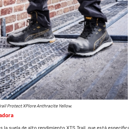
ail Protect XPlore Anthracite Yellow.
adora
es la suela de alto rendimiento XTS Trail, que está específ