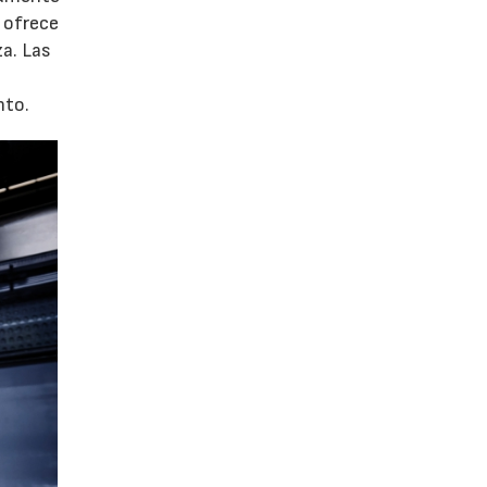
e ofrece
za. Las
nto.