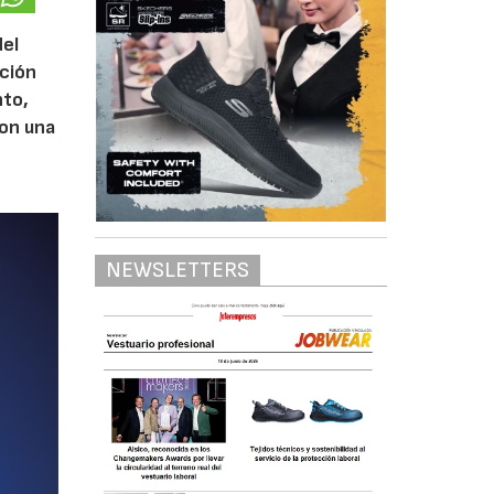
del
cción
nto,
con una
NEWSLETTERS