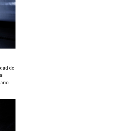
idad de
al
ario