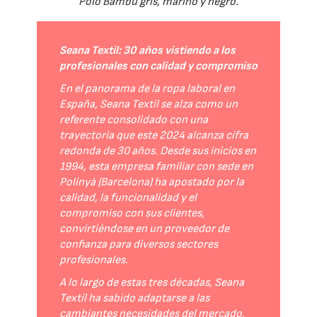
Polo Bambú gris, marino y negro.
Seana Textil: 30 años vistiendo a los
profesionales con calidad y compromiso
En el panorama de la ropa laboral en
España, Seana Textil se alza como un
referente consolidado con una
trayectoria que este 2024 alcanza cifra
redonda de 30 años. Desde sus inicios en
1994, esta empresa familiar con sede en
Polinyà (Barcelona) ha apostado por la
calidad, la funcionalidad y el
compromiso con sus clientes,
convirtiéndose en un proveedor de
confianza para diversos sectores
profesionales.
A lo largo de estas tres décadas, Seana
Textil ha sabido adaptarse a las
cambiantes necesidades del mercado,