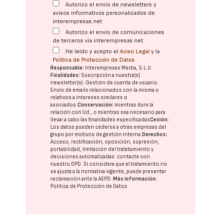
Autorizo el envío de newsletters y
avisos informativos personalizados de
interempresas.net
Autorizo el envío de comunicaciones
de terceros vía interempresas.net
He leído y acepto el
Aviso Legal
y la
Política de Protección de Datos
Responsable:
Interempresas Media, S.L.U.
Finalidades:
Suscripción a nuestra(s)
newsletter(s). Gestión de cuenta de usuario.
Envío de emails relacionados con la misma o
relativos a intereses similares o
asociados.
Conservación:
mientras dure la
relación con Ud., o mientras sea necesario para
llevar a cabo las finalidades especificadas
Cesión:
Los datos pueden cederse a otras
empresas del
grupo
por motivos de gestión interna.
Derechos:
Acceso, rectificación, oposición, supresión,
portabilidad, limitación del tratatamiento y
decisiones automatizadas:
contacte con
nuestro DPD
. Si considera que el tratamiento no
se ajusta a la normativa vigente, puede presentar
reclamación ante la
AEPD
.
Más información:
Política de Protección de Datos