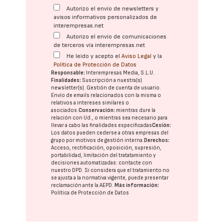
Autorizo el envío de newsletters y
avisos informativos personalizados de
interempresas.net
Autorizo el envío de comunicaciones
de terceros vía interempresas.net
He leído y acepto el
Aviso Legal
y la
Política de Protección de Datos
Responsable:
Interempresas Media, S.L.U.
Finalidades:
Suscripción a nuestra(s)
newsletter(s). Gestión de cuenta de usuario.
Envío de emails relacionados con la misma o
relativos a intereses similares o
asociados.
Conservación:
mientras dure la
relación con Ud., o mientras sea necesario para
llevar a cabo las finalidades especificadas
Cesión:
Los datos pueden cederse a otras
empresas del
grupo
por motivos de gestión interna.
Derechos:
Acceso, rectificación, oposición, supresión,
portabilidad, limitación del tratatamiento y
decisiones automatizadas:
contacte con
nuestro DPD
. Si considera que el tratamiento no
se ajusta a la normativa vigente, puede presentar
reclamación ante la
AEPD
.
Más información:
Política de Protección de Datos