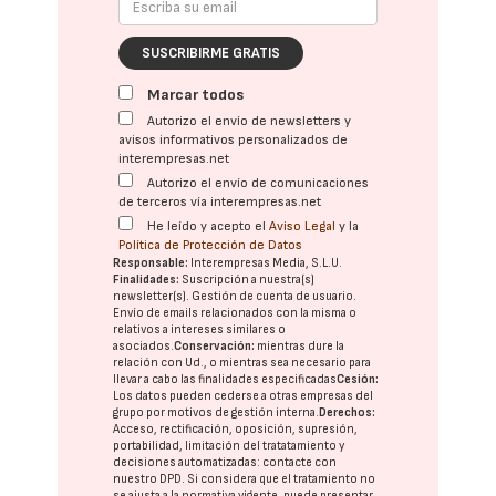
SUSCRIBIRME GRATIS
Marcar todos
Autorizo el envío de newsletters y
avisos informativos personalizados de
interempresas.net
Autorizo el envío de comunicaciones
de terceros vía interempresas.net
He leído y acepto el
Aviso Legal
y la
Política de Protección de Datos
Responsable:
Interempresas Media, S.L.U.
Finalidades:
Suscripción a nuestra(s)
newsletter(s). Gestión de cuenta de usuario.
Envío de emails relacionados con la misma o
relativos a intereses similares o
asociados.
Conservación:
mientras dure la
relación con Ud., o mientras sea necesario para
llevar a cabo las finalidades especificadas
Cesión:
Los datos pueden cederse a otras
empresas del
grupo
por motivos de gestión interna.
Derechos:
Acceso, rectificación, oposición, supresión,
portabilidad, limitación del tratatamiento y
decisiones automatizadas:
contacte con
nuestro DPD
. Si considera que el tratamiento no
se ajusta a la normativa vigente, puede presentar