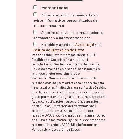
Marcar todos
Autorizo el envío de newsletters y
avisos informativos personalizados de
interempresas.net
Autorizo el envío de comunicaciones
de terceros vía interempresas.net
He leído y acepto el
Aviso Legal
y la
Política de Protección de Datos
Responsable:
Interempresas Media, S.L.U.
Finalidades:
Suscripción a nuestra(s)
newsletter(s). Gestión de cuenta de usuario.
Envío de emails relacionados con la misma o
relativos a intereses similares o
asociados.
Conservación:
mientras dure la
relación con Ud., o mientras sea necesario para
llevar a cabo las finalidades especificadas
Cesión:
Los datos pueden cederse a otras
empresas del
grupo
por motivos de gestión interna.
Derechos:
Acceso, rectificación, oposición, supresión,
portabilidad, limitación del tratatamiento y
decisiones automatizadas:
contacte con
nuestro DPD
. Si considera que el tratamiento no
se ajusta a la normativa vigente, puede presentar
reclamación ante la
AEPD
.
Más información:
Política de Protección de Datos