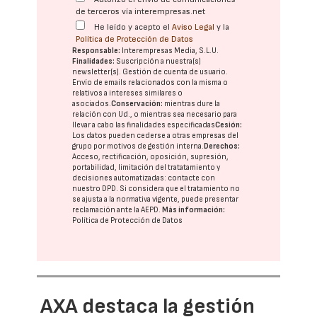
de terceros vía interempresas.net
He leído y acepto el
Aviso Legal
y la
Política de Protección de Datos
Responsable:
Interempresas Media, S.L.U.
Finalidades:
Suscripción a nuestra(s)
newsletter(s). Gestión de cuenta de usuario.
Envío de emails relacionados con la misma o
relativos a intereses similares o
asociados.
Conservación:
mientras dure la
relación con Ud., o mientras sea necesario para
llevar a cabo las finalidades especificadas
Cesión:
Los datos pueden cederse a otras
empresas del
grupo
por motivos de gestión interna.
Derechos:
Acceso, rectificación, oposición, supresión,
portabilidad, limitación del tratatamiento y
decisiones automatizadas:
contacte con
nuestro DPD
. Si considera que el tratamiento no
se ajusta a la normativa vigente, puede presentar
reclamación ante la
AEPD
.
Más información:
Política de Protección de Datos
AXA destaca la gestión