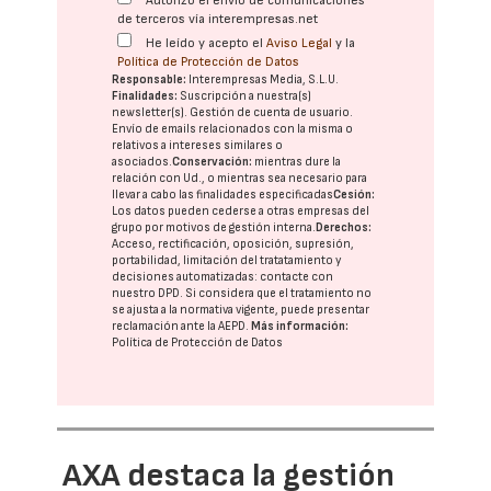
Autorizo el envío de comunicaciones
de terceros vía interempresas.net
He leído y acepto el
Aviso Legal
y la
Política de Protección de Datos
Responsable:
Interempresas Media, S.L.U.
Finalidades:
Suscripción a nuestra(s)
newsletter(s). Gestión de cuenta de usuario.
Envío de emails relacionados con la misma o
relativos a intereses similares o
asociados.
Conservación:
mientras dure la
relación con Ud., o mientras sea necesario para
llevar a cabo las finalidades especificadas
Cesión:
Los datos pueden cederse a otras
empresas del
grupo
por motivos de gestión interna.
Derechos:
Acceso, rectificación, oposición, supresión,
portabilidad, limitación del tratatamiento y
decisiones automatizadas:
contacte con
nuestro DPD
. Si considera que el tratamiento no
se ajusta a la normativa vigente, puede presentar
reclamación ante la
AEPD
.
Más información:
Política de Protección de Datos
AXA destaca la gestión