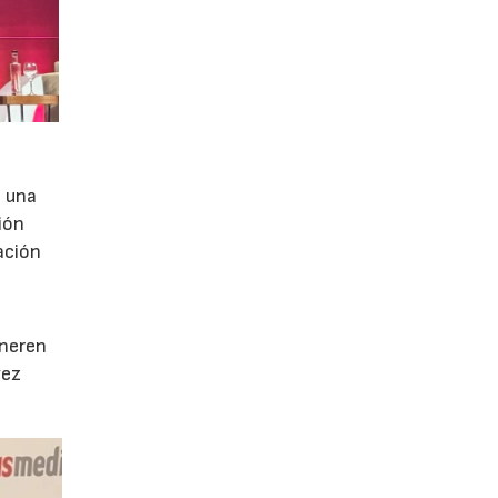
e una
ión
ación
e
eneren
vez