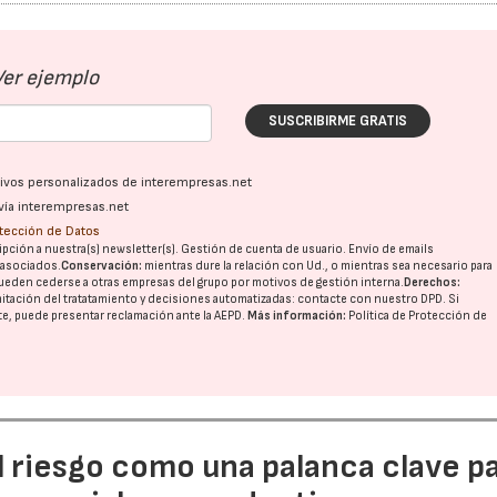
Ver ejemplo
SUSCRIBIRME GRATIS
ativos personalizados de interempresas.net
vía interempresas.net
otección de Datos
pción a nuestra(s) newsletter(s). Gestión de cuenta de usuario. Envío de emails
o asociados.
Conservación:
mientras dure la relación con Ud., o mientras sea necesario para
ueden cederse a otras
empresas del grupo
por motivos de gestión interna.
Derechos:
imitación del tratatamiento y decisiones automatizadas:
contacte con nuestro DPD
. Si
nte, puede presentar reclamación ante la
AEPD
.
Más información:
Política de Protección de
l riesgo como una palanca clave p