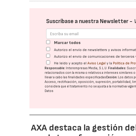
Suscríbase a nuestra Newsletter -
Marcar todos
Autorizo el envío de newsletters y avisos inform
Autorizo el envío de comunicaciones de terceros 
He leído y acepto el
Aviso Legal
y la
Política de Pr
Responsable:
Interempresas Media, S.L.U.
Finalidades:
Suscri
relacionados con la misma o relativos a intereses similares 
llevar a cabo las finalidades especificadas
Cesión:
Los datos p
Acceso, rectificación, oposición, supresión, portabilidad, l
considera que el tratamiento no se ajusta a la normativa vige
Datos
AXA destaca la gestión de