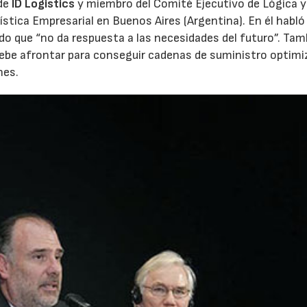
 de
ID Logistics
y miembro del Comité Ejecutivo de Lógica y
stica Empresarial en Buenos Aires (Argentina). En él habló
do que “no da respuesta a las necesidades del futuro”. Tam
 debe afrontar para conseguir cadenas de suministro optimi
nes.