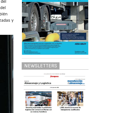
 del
 del
bién
zadas y
NEWSLETTERS