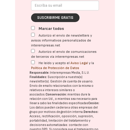
SUSCRIBIRME GRATIS
Marcar todos
Autorizo el envío de newsletters y
avisos informativos personalizados de
interempresas.net
Autorizo el envío de comunicaciones
de terceros vía interempresas.net
He leído y acepto el
Aviso Legal
y la
Política de Protección de Datos
Responsable:
Interempresas Media, S.L.U.
Finalidades:
Suscripción a nuestra(s)
newsletter(s). Gestión de cuenta de usuario.
Envío de emails relacionados con la misma o
relativos a intereses similares o
asociados.
Conservación:
mientras dure la
relación con Ud., o mientras sea necesario para
llevar a cabo las finalidades especificadas
Cesión:
Los datos pueden cederse a otras
empresas del
grupo
por motivos de gestión interna.
Derechos:
Acceso, rectificación, oposición, supresión,
portabilidad, limitación del tratatamiento y
decisiones automatizadas:
contacte con
nuestro DPD
. Si considera que el tratamiento no