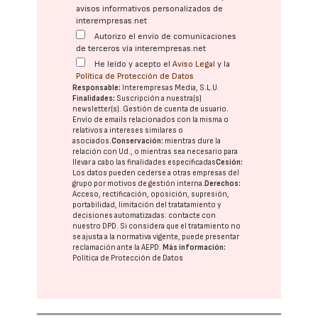
avisos informativos personalizados de
interempresas.net
Autorizo el envío de comunicaciones
de terceros vía interempresas.net
He leído y acepto el
Aviso Legal
y la
Política de Protección de Datos
Responsable:
Interempresas Media, S.L.U.
Finalidades:
Suscripción a nuestra(s)
newsletter(s). Gestión de cuenta de usuario.
Envío de emails relacionados con la misma o
relativos a intereses similares o
asociados.
Conservación:
mientras dure la
relación con Ud., o mientras sea necesario para
llevar a cabo las finalidades especificadas
Cesión:
Los datos pueden cederse a otras
empresas del
grupo
por motivos de gestión interna.
Derechos:
Acceso, rectificación, oposición, supresión,
portabilidad, limitación del tratatamiento y
decisiones automatizadas:
contacte con
nuestro DPD
. Si considera que el tratamiento no
se ajusta a la normativa vigente, puede presentar
reclamación ante la
AEPD
.
Más información:
Política de Protección de Datos