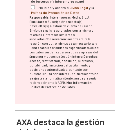
de terceros vía interempresas.net
He leído y acepto el
Aviso Legal
y la
Política de Protección de Datos
Responsable:
Interempresas Media, S.L.U.
Finalidades:
Suscripción a nuestra(s)
newsletter(s). Gestión de cuenta de usuario.
Envío de emails relacionados con la misma o
relativos a intereses similares o
asociados.
Conservación:
mientras dure la
relación con Ud., o mientras sea necesario para
llevar a cabo las finalidades especificadas
Cesión:
Los datos pueden cederse a otras
empresas del
grupo
por motivos de gestión interna.
Derechos:
Acceso, rectificación, oposición, supresión,
portabilidad, limitación del tratatamiento y
decisiones automatizadas:
contacte con
nuestro DPD
. Si considera que el tratamiento no
se ajusta a la normativa vigente, puede presentar
reclamación ante la
AEPD
.
Más información:
Política de Protección de Datos
AXA destaca la gestión