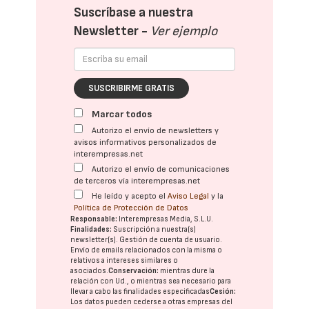
Suscríbase a nuestra
Newsletter -
Ver ejemplo
SUSCRIBIRME GRATIS
Marcar todos
Autorizo el envío de newsletters y
avisos informativos personalizados de
interempresas.net
Autorizo el envío de comunicaciones
de terceros vía interempresas.net
He leído y acepto el
Aviso Legal
y la
Política de Protección de Datos
Responsable:
Interempresas Media, S.L.U.
Finalidades:
Suscripción a nuestra(s)
newsletter(s). Gestión de cuenta de usuario.
Envío de emails relacionados con la misma o
relativos a intereses similares o
asociados.
Conservación:
mientras dure la
relación con Ud., o mientras sea necesario para
llevar a cabo las finalidades especificadas
Cesión:
Los datos pueden cederse a otras
empresas del