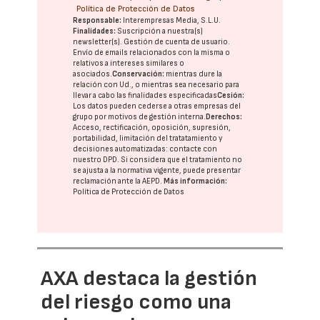
Política de Protección de Datos
Responsable:
Interempresas Media, S.L.U.
Finalidades:
Suscripción a nuestra(s)
newsletter(s). Gestión de cuenta de usuario.
Envío de emails relacionados con la misma o
relativos a intereses similares o
asociados.
Conservación:
mientras dure la
relación con Ud., o mientras sea necesario para
llevar a cabo las finalidades especificadas
Cesión:
Los datos pueden cederse a otras
empresas del
grupo
por motivos de gestión interna.
Derechos:
Acceso, rectificación, oposición, supresión,
portabilidad, limitación del tratatamiento y
decisiones automatizadas:
contacte con
nuestro DPD
. Si considera que el tratamiento no
se ajusta a la normativa vigente, puede presentar
reclamación ante la
AEPD
.
Más información:
Política de Protección de Datos
AXA destaca la gestión
del riesgo como una